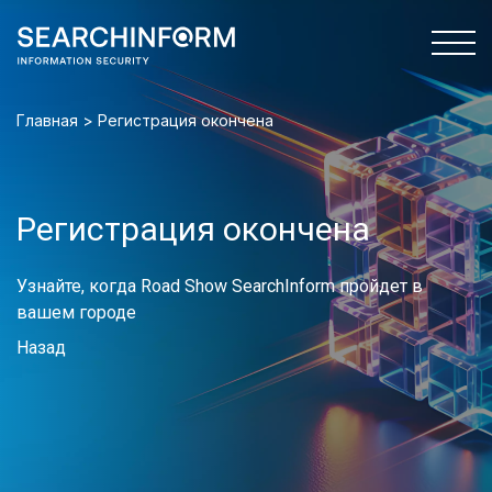
Главная
>
Регистрация окончена
О конференции
Программа
Быстрая регистрация
Регистрация окончена
Roadshow 2024
Узнайте, когда Road Show SearchInform пройдет в
Организатор
вашем городе
Партнеры
Назад
Контакты